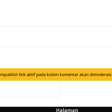
ublish link aktif pada kolom komentar akan dimoderasi.
Halaman