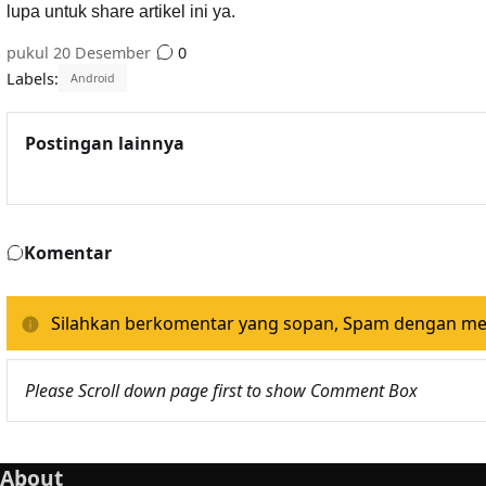
lupa untuk share artikel ini ya.
pukul
20 Desember
0
Labels:
Android
Postingan lainnya
Komentar
Silahkan berkomentar yang sopan, Spam dengan memp
Please Scroll down page first to show Comment Box
About