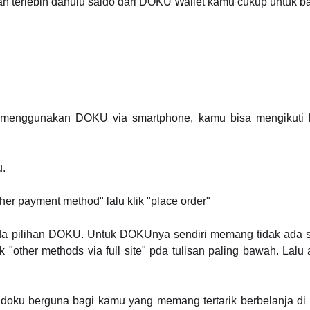
n terlebih dahulu saldo dari DOKU Wallet kamu cukup untuk 
ss menggunakan DOKU via smartphone, kamu bisa mengikuti 
u.
er payment method" lalu klik "place order"
ada pilihan DOKU. Untuk DOKUnya sendiri memang tidak ada 
"other methods via full site" pda tulisan paling bawah. Lalu 
doku berguna bagi kamu yang memang tertarik berbelanja di s