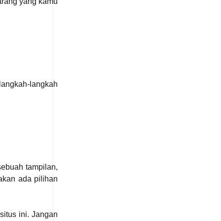
barang yang kamu
langkah-langkah
sebuah tampilan,
akan ada pilihan
itus ini. Jangan