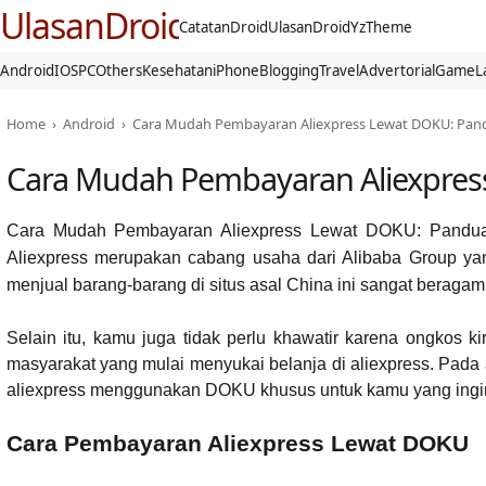
UlasanDroid
CatatanDroid
UlasanDroid
YzTheme
Android
IOS
PC
Others
Kesehatan
iPhone
Blogging
Travel
Advertorial
Game
L
Home
›
Android
›
Cara Mudah Pembayaran Aliexpress Lewat DOKU: Pan
Cara Mudah Pembayaran Aliexpre
Cara Mudah Pembayaran Aliexpress Lewat DOKU: Pandu
Aliexpress merupakan cabang usaha dari Alibaba Group yan
menjual barang-barang di situs asal China ini sangat beragam.
Selain itu, kamu juga tidak perlu khawatir karena ongkos ki
masyarakat yang mulai menyukai belanja di aliexpress. Pada
aliexpress
menggunakan DOKU khusus untuk kamu yang ingin m
Cara Pembayaran Aliexpress Lewat DOKU