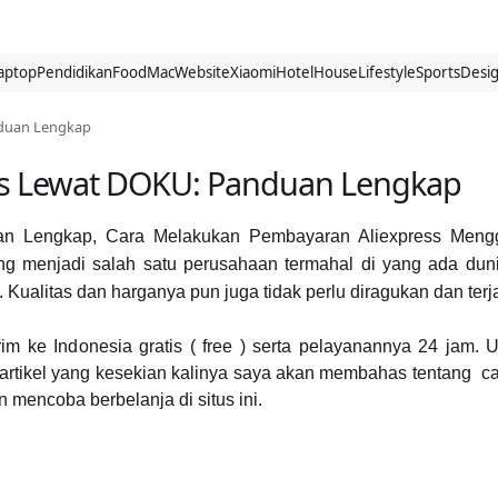
aptop
Pendidikan
Food
Mac
Website
Xiaomi
Hotel
House
Lifestyle
Sports
Desi
duan Lengkap
ss Lewat DOKU: Panduan Lengkap
an Lengkap,
Cara Melakukan Pembayaran Aliexpress Men
g menjadi salah satu perusahaan termahal di yang ada duni
 Kualitas dan harganya pun juga tidak perlu diragukan dan ter
rim ke Indonesia gratis ( free ) serta pelayanannya 24 jam. U
 artikel yang kesekian kalinya saya akan membahas tentang ca
encoba berbelanja di situs ini.