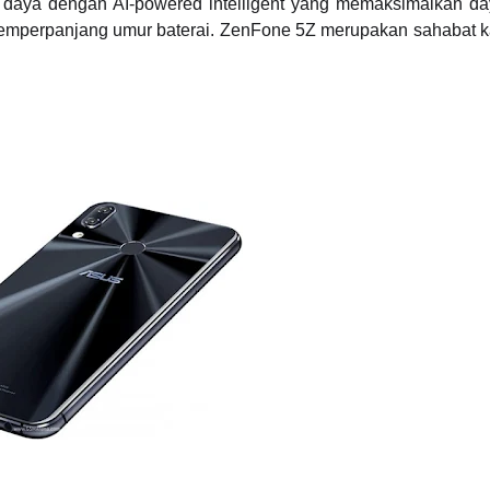
 daya dengan AI-powered intelligent yang memaksimalkan da
memperpanjang umur baterai. ZenFone 5Z merupakan sahabat 