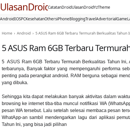
UlasanDroid
CatatanDroid
UlasanDroid
YzTheme
Android
IOS
PC
Kesehatan
Others
iPhone
Blogging
Travel
Advertorial
Game
L
Home
›
Android
›
5 ASUS Ram 6GB Terbaru Termurah Berkualitas Tahun I
5 ASUS Ram 6GB Terbaru Termurah 
5 ASUS Ram 6GB Terbaru Termurah Berkualitas Tahun Ini, AS
terbarunya, Banyak faktor yang mempengaruhi performa se
penting pada perangkat android. RAM berguna sebagai menduk
yang dibuka.
Sehingga kita dapat melakukan banyak aktivitas dalam waktu
browsing ke internet tiba-tiba muncul notifikasi WA (What
pesan WA tersebut. Lalu setelah selesai membaca pesan terse
WhatApp-an sambil mendengarkan lagu dari aplikasi pemut
Tahun Ini, yang bisa jadi pilihan