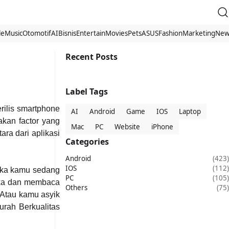
le
Music
Otomotif
AI
Bisnis
Entertain
Movies
Pets
ASUS
Fashion
Marketing
New
Recent Posts
Label Tags
rilis smartphone
AI
Android
Game
IOS
Laptop
kan factor yang
Mac
PC
Website
iPhone
ra dari aplikasi
Categories
Android
(423)
IOS
(112)
ika kamu sedang
PC
(105)
buka dan membaca
Others
(75)
 Atau kamu asyik
rah Berkualitas