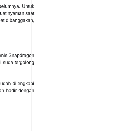
belumnya. Untuk
buat nyaman saat
pat dibanggakan,
jenis Snapdragon
i suda tergolong
udah dilengkapi
pan hadir dengan