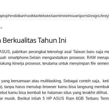
aptop
Pendidikan
Food
Mac
Website
Xiaomi
Hotel
House
Sports
Design
Lifesty
ni
Berkualitas Tahun Ini
US, pabrikan perangkat teknologi asal Taiwan baru saja me
buah smartphone.Selain mengandalkan prosesor, RAM merupa
ung kinerja prosesor, terutama untuk menyimpan file sementa
 yang bersamaan atau multitasking. Sebagai contoh saja,
ket
sApp), tanpa harus menutup browser kamu bisa langsung mem
but kamu bisa kembali ke halaman situs yang terakhir dilihat.
ar musik. Berikut inilah 5 HP ASUS Ram 6GB Terbaru Termu