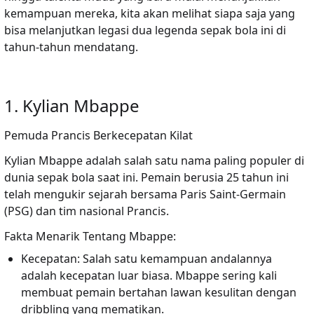
kemampuan mereka, kita akan melihat siapa saja yang
bisa melanjutkan legasi dua legenda sepak bola ini di
tahun-tahun mendatang.
1. Kylian Mbappe
Pemuda Prancis Berkecepatan Kilat
Kylian Mbappe adalah salah satu nama paling populer di
dunia sepak bola saat ini. Pemain berusia 25 tahun ini
telah mengukir sejarah bersama Paris Saint-Germain
(PSG) dan tim nasional Prancis.
Fakta Menarik Tentang Mbappe:
Kecepatan:
Salah satu kemampuan andalannya
adalah kecepatan luar biasa. Mbappe sering kali
membuat pemain bertahan lawan kesulitan dengan
dribbling yang mematikan.