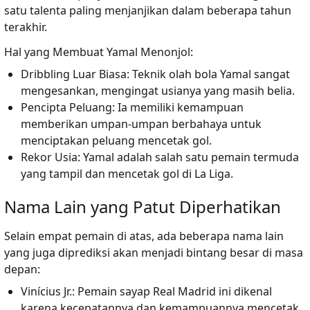
satu talenta paling menjanjikan dalam beberapa tahun
terakhir.
Hal yang Membuat Yamal Menonjol:
Dribbling Luar Biasa:
Teknik olah bola Yamal sangat
mengesankan, mengingat usianya yang masih belia.
Pencipta Peluang:
Ia memiliki kemampuan
memberikan umpan-umpan berbahaya untuk
menciptakan peluang mencetak gol.
Rekor Usia:
Yamal adalah salah satu pemain termuda
yang tampil dan mencetak gol di La Liga.
Nama Lain yang Patut Diperhatikan
Selain empat pemain di atas, ada beberapa nama lain
yang juga diprediksi akan menjadi bintang besar di masa
depan:
Vinícius Jr.:
Pemain sayap Real Madrid ini dikenal
karena kecepatannya dan kemampuannya mencetak