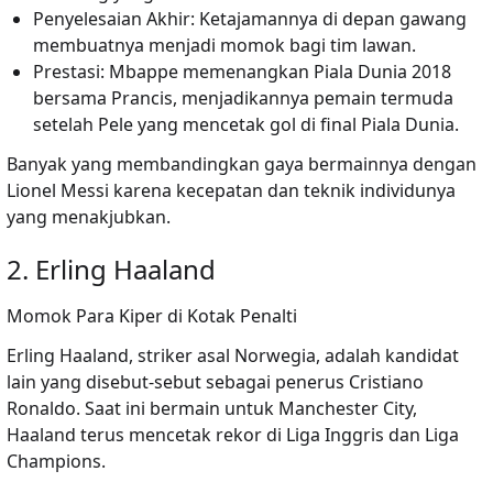
Penyelesaian Akhir:
Ketajamannya di depan gawang
membuatnya menjadi momok bagi tim lawan.
Prestasi:
Mbappe memenangkan Piala Dunia 2018
bersama Prancis, menjadikannya pemain termuda
setelah Pele yang mencetak gol di final Piala Dunia.
Banyak yang membandingkan gaya bermainnya dengan
Lionel Messi karena kecepatan dan teknik individunya
yang menakjubkan.
2. Erling Haaland
Momok Para Kiper di Kotak Penalti
Erling Haaland, striker asal Norwegia, adalah kandidat
lain yang disebut-sebut sebagai penerus Cristiano
Ronaldo. Saat ini bermain untuk Manchester City,
Haaland terus mencetak rekor di Liga Inggris dan Liga
Champions.