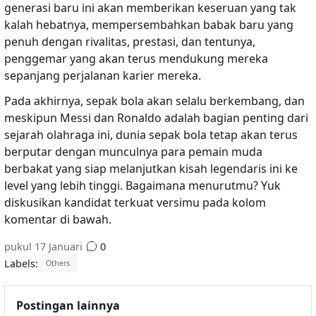
generasi baru ini akan memberikan keseruan yang tak
kalah hebatnya, mempersembahkan babak baru yang
penuh dengan rivalitas, prestasi, dan tentunya,
penggemar yang akan terus mendukung mereka
sepanjang perjalanan karier mereka.
Pada akhirnya, sepak bola akan selalu berkembang, dan
meskipun Messi dan Ronaldo adalah bagian penting dari
sejarah olahraga ini, dunia sepak bola tetap akan terus
berputar dengan munculnya para pemain muda
berbakat yang siap melanjutkan kisah legendaris ini ke
level yang lebih tinggi. Bagaimana menurutmu? Yuk
diskusikan kandidat terkuat versimu pada kolom
komentar di bawah.
pukul
17 Januari
0
Labels:
Others
Postingan lainnya