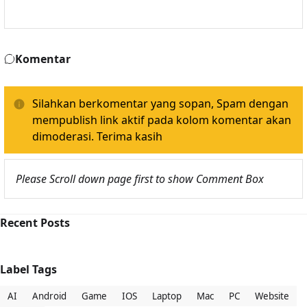
Komentar
Silahkan berkomentar yang sopan, Spam dengan
mempublish link aktif pada kolom komentar akan
dimoderasi. Terima kasih
Please Scroll down page first to show Comment Box
Recent Posts
Label Tags
AI
Android
Game
IOS
Laptop
Mac
PC
Website