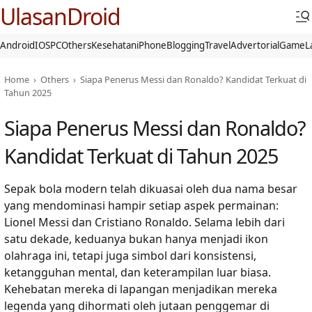
UlasanDroid
Android
IOS
PC
Others
Kesehatan
iPhone
Blogging
Travel
Advertorial
Game
L
Home
›
Others
›
Siapa Penerus Messi dan Ronaldo? Kandidat Terkuat di
Tahun 2025
Siapa Penerus Messi dan Ronaldo?
Kandidat Terkuat di Tahun 2025
Sepak bola modern telah dikuasai oleh dua nama besar
yang mendominasi hampir setiap aspek permainan:
Lionel Messi dan Cristiano Ronaldo. Selama lebih dari
satu dekade, keduanya bukan hanya menjadi ikon
olahraga ini, tetapi juga simbol dari konsistensi,
ketangguhan mental, dan keterampilan luar biasa.
Kehebatan mereka di lapangan menjadikan mereka
legenda yang dihormati oleh jutaan penggemar di