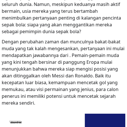
seluruh dunia. Namun, meskipun keduanya masih aktif
bermain, usia mereka yang terus bertambah
menimbulkan pertanyaan penting di kalangan pencinta
sepak bola: siapa yang akan menggantikan mereka
sebagai pemimpin dunia sepak bola?
Dengan perubahan zaman dan munculnya bakat-bakat
muda yang tak kalah mengesankan, pertanyaan ini mulai
mendapatkan jawabannya dari
. Pemain-pemain muda
yang kini tengah bersinar di panggung Eropa mulai
menunjukkan bahwa mereka siap mengisi posisi yang
akan ditinggalkan oleh Messi dan Ronaldo. Baik itu
kecepatan luar biasa, kemampuan mencetak gol yang
memukau, atau visi permainan yang jenius, para calon
penerus ini memiliki potensi untuk mencetak sejarah
mereka sendiri.