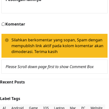
Komentar
Silahkan berkomentar yang sopan, Spam dengan
mempublish link aktif pada kolom komentar akan
dimoderasi. Terima kasih
Please Scroll down page first to show Comment Box
Recent Posts
Label Tags
AI
Android
Game
IOS
Laptop
Mac
PC
Website