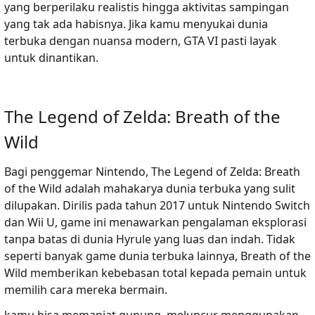
yang berperilaku realistis hingga aktivitas sampingan
yang tak ada habisnya. Jika kamu menyukai dunia
terbuka dengan nuansa modern, GTA VI pasti layak
untuk dinantikan.
The Legend of Zelda: Breath of the
Wild
Bagi penggemar Nintendo, The Legend of Zelda: Breath
of the Wild adalah mahakarya dunia terbuka yang sulit
dilupakan. Dirilis pada tahun 2017 untuk Nintendo Switch
dan Wii U, game ini menawarkan pengalaman eksplorasi
tanpa batas di dunia Hyrule yang luas dan indah. Tidak
seperti banyak game dunia terbuka lainnya, Breath of the
Wild memberikan kebebasan total kepada pemain untuk
memilih cara mereka bermain.