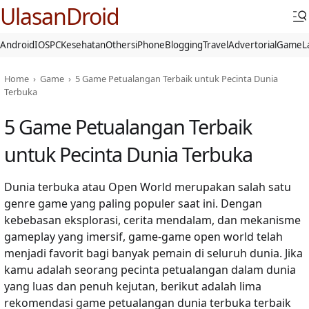
UlasanDroid
Android
IOS
PC
Kesehatan
Others
iPhone
Blogging
Travel
Advertorial
Game
L
Home
›
Game
›
5 Game Petualangan Terbaik untuk Pecinta Dunia
Terbuka
5 Game Petualangan Terbaik
untuk Pecinta Dunia Terbuka
Dunia terbuka atau Open World merupakan salah satu
genre game yang paling populer saat ini. Dengan
kebebasan eksplorasi, cerita mendalam, dan mekanisme
gameplay yang imersif, game-game open world telah
menjadi favorit bagi banyak pemain di seluruh dunia. Jika
kamu adalah seorang pecinta petualangan dalam dunia
yang luas dan penuh kejutan, berikut adalah lima
rekomendasi game petualangan dunia terbuka terbaik