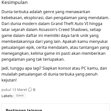
Kesimpulan
Dunia terbuka adalah genre yang menawarkan
kebebasan, eksplorasi, dan pengalaman yang mendalam.
Dari dunia modern dalam Grand Theft Auto VI hingga
latar sejarah dalam Assassin’s Creed Shadows, setiap
game dalam daftar ini memiliki daya tarik unik yang
membedakannya dari yang lain. Apakah kamu menyukai
petualangan epik, cerita mendalam, atau tantangan yang
menegangkan, kelima game ini pasti akan memberikan
pengalaman yang tak terlupakan.
Jadi, tunggu apa lagi? Siapkan konsol atau PC kamu, dan
mulailah petualangan di dunia terbuka yang penuh
kejutan!
pukul
13 Maret
0
Labels:
Game
Postingan lainnya