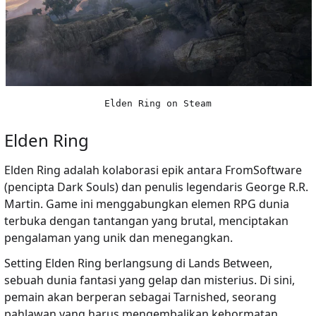
Elden Ring on Steam
Elden Ring
Elden Ring adalah kolaborasi epik antara FromSoftware
(pencipta Dark Souls) dan penulis legendaris George R.R.
Martin. Game ini menggabungkan elemen RPG dunia
terbuka dengan tantangan yang brutal, menciptakan
pengalaman yang unik dan menegangkan.
Setting Elden Ring berlangsung di Lands Between,
sebuah dunia fantasi yang gelap dan misterius. Di sini,
pemain akan berperan sebagai Tarnished, seorang
pahlawan yang harus mengembalikan kehormatan