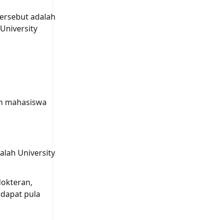
ersebut adalah
University
an mahasiswa
alah University
dokteran,
rdapat pula