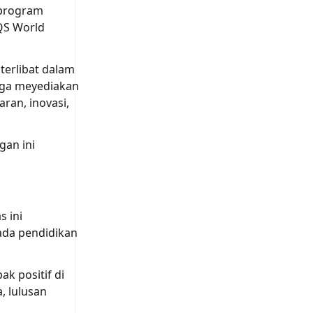
 program
QS World
terlibat dalam
juga meyediakan
ran, inovasi,
gan ini
s ini
ada pendidikan
k positif di
, lulusan