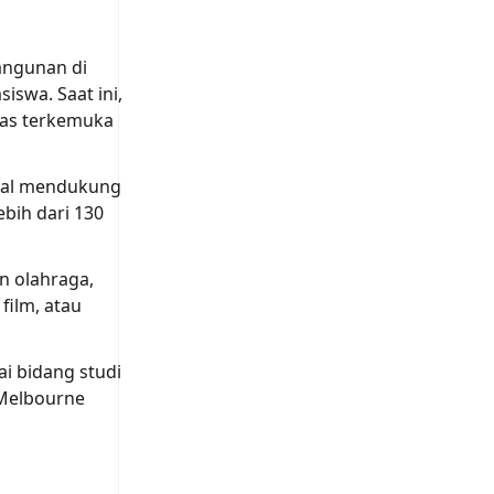
angunan di
iswa. Saat ini,
tas terkemuka
onal mendukung
bih dari 130
n olahraga,
film, atau
i bidang studi
 Melbourne