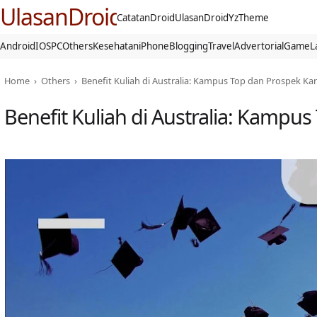
UlasanDroid
CatatanDroid
UlasanDroid
YzTheme
Android
IOS
PC
Others
Kesehatan
iPhone
Blogging
Travel
Advertorial
Game
L
Home
›
Others
›
Benefit Kuliah di Australia: Kampus Top dan Prospek Ka
Benefit Kuliah di Australia: Kampu