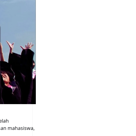
elah
asan mahasiswa,