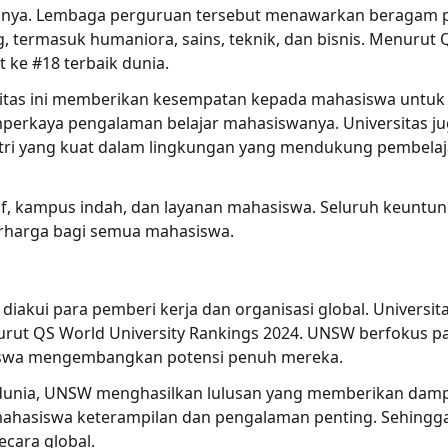
miknya. Lembaga perguruan tersebut menawarkan beragam
 termasuk humaniora, sains, teknik, dan bisnis. Menurut 
t ke #18 terbaik dunia.
ersitas ini memberikan kesempatan kepada mahasiswa untuk 
emperkaya pengalaman belajar mahasiswanya. Universitas 
ustri yang kuat dalam lingkungan yang mendukung pembelaja
rtif, kampus indah, dan layanan mahasiswa. Seluruh keuntun
erharga bagi semua mahasiswa.
akui para pemberi kerja dan organisasi global. Universita
urut QS World University Rankings 2024. UNSW berfokus p
siswa mengembangkan potensi penuh mereka.
dunia, UNSW menghasilkan lulusan yang memberikan dampa
mahasiswa keterampilan dan pengalaman penting. Sehingga
cara global.