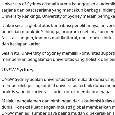
University of Sydney dikenal karena keunggulan akade
sarjana dan pascasarjana yang mencakup berbagai bidang,
University Rankings, University of Sydney meraih peringka
Diakui secara global atas kontribusi penelitiannya, univ
penelitian mutakhir. Sehingga, program riset ini akan m
fasilitas canggih, kampus multikultural, dan koneksi ind
dan kesiapan karier.
Selain itu, University of Sydney memiliki komunitas supo
memberikan pengalaman universitas yang holistik dan b
UNSW Sydney
UNSW Sydney adalah universitas terkemuka di dunia yang di
memperoleh peringkat #20 universitas terbaik dunia men
praktis yang berorientasi karier untuk membantu maha
Melalui pengalaman dan bimbingan dari akademisi kelas 
dunia. Koneksi kuat dengan industri global memberikan 
UNSW menjadi sumber daya paling mudah dipekerjakan se