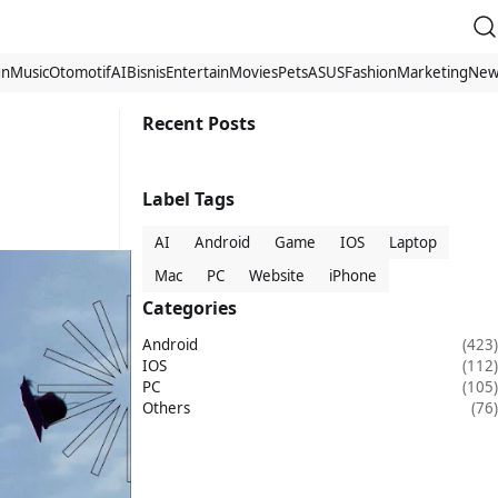
gn
Music
Otomotif
AI
Bisnis
Entertain
Movies
Pets
ASUS
Fashion
Marketing
New
Recent Posts
Label Tags
AI
Android
Game
IOS
Laptop
Mac
PC
Website
iPhone
Categories
Android
(423)
IOS
(112)
PC
(105)
Others
(76)