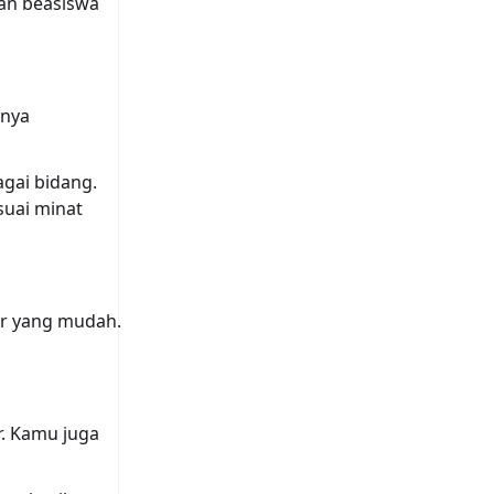
kan beasiswa
hnya
gai bidang.
suai minat
jar yang mudah.
r. Kamu juga