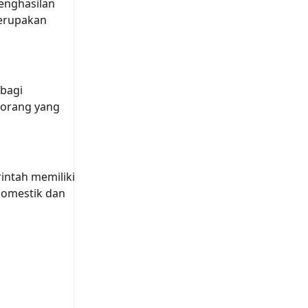
enghasilan
merupakan
bagi
-orang yang
intah memiliki
domestik dan