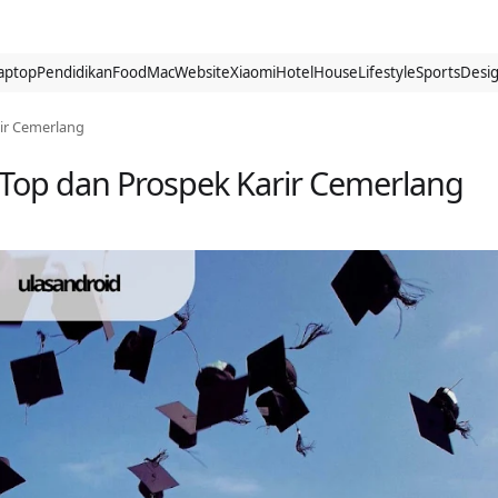
aptop
Pendidikan
Food
Mac
Website
Xiaomi
Hotel
House
Lifestyle
Sports
Desi
rir Cemerlang
s Top dan Prospek Karir Cemerlang