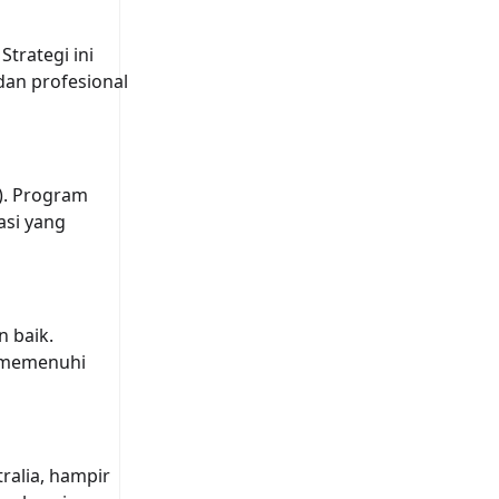
trategi ini
an profesional
F). Program
asi yang
 baik.
m memenuhi
ralia, hampir