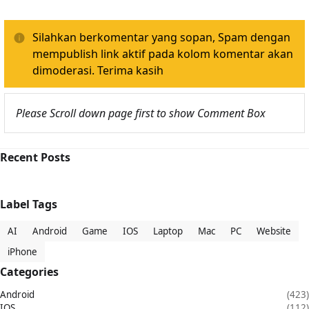
Silahkan berkomentar yang sopan, Spam dengan
mempublish link aktif pada kolom komentar akan
dimoderasi. Terima kasih
Please Scroll down page first to show Comment Box
Recent Posts
Label Tags
AI
Android
Game
IOS
Laptop
Mac
PC
Website
iPhone
Categories
Android
(423)
IOS
(112)