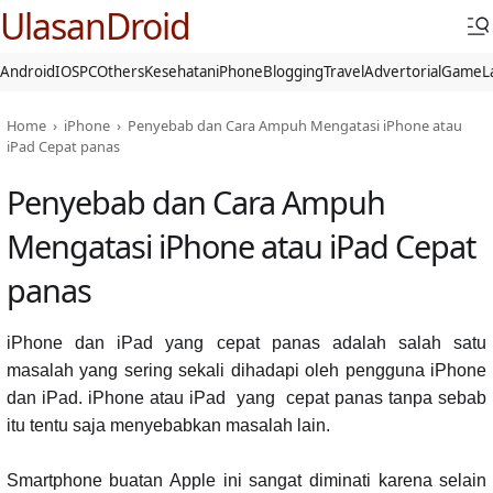
UlasanDroid
Android
IOS
PC
Others
Kesehatan
iPhone
Blogging
Travel
Advertorial
Game
L
Home
›
iPhone
›
Penyebab dan Cara Ampuh Mengatasi iPhone atau
iPad Cepat panas
Penyebab dan Cara Ampuh
Mengatasi iPhone atau iPad Cepat
panas
iPhone dan iPad yang cepat panas adalah salah satu
masalah yang sering sekali dihadapi oleh pengguna iPhone
dan iPad. iPhone atau iPad yang cepat panas tanpa sebab
itu tentu saja menyebabkan masalah lain.
Smartphone buatan Apple ini sangat diminati karena selain