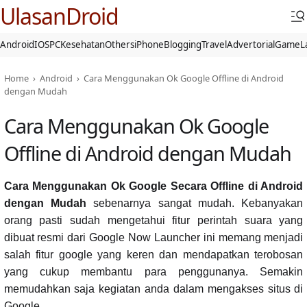
UlasanDroid
Android
IOS
PC
Kesehatan
Others
iPhone
Blogging
Travel
Advertorial
Game
L
Home
›
Android
›
Cara Menggunakan Ok Google Offline di Android
dengan Mudah
Cara Menggunakan Ok Google
Offline di Android dengan Mudah
Cara Menggunakan Ok Google Secara Offline di Android
dengan Mudah
sebenarnya sangat mudah. Kebanyakan
orang pasti sudah mengetahui fitur perintah suara yang
dibuat resmi dari Google Now Launcher ini memang menjadi
salah fitur google yang keren dan mendapatkan terobosan
yang cukup membantu para penggunanya. Semakin
memudahkan saja kegiatan anda dalam mengakses situs di
Google.