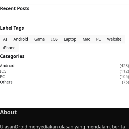
Recent Posts
Label Tags
AI
Android
Game
IOS
Laptop
Mac
PC
Website
iPhone
Categories
Android
(423)
IOS
(112)
PC
(105)
Others
(75)
About
UlasanDroid menyediakan ulasan yang mendalam, berita