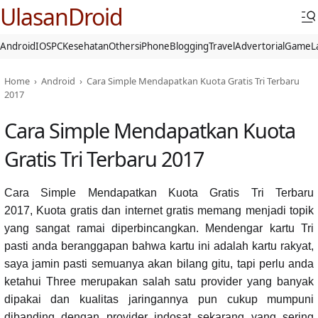
UlasanDroid
Android
IOS
PC
Kesehatan
Others
iPhone
Blogging
Travel
Advertorial
Game
L
Home
›
Android
›
Cara Simple Mendapatkan Kuota Gratis Tri Terbaru
2017
Cara Simple Mendapatkan Kuota
Gratis Tri Terbaru 2017
Cara Simple Mendapatkan Kuota Gratis Tri Terbaru
2017, Kuota gratis dan internet gratis memang menjadi topik
yang sangat ramai diperbincangkan. Mendengar kartu Tri
pasti anda beranggapan bahwa kartu ini adalah kartu rakyat,
saya jamin pasti semuanya akan bilang gitu, tapi perlu anda
ketahui Three merupakan salah satu provider yang banyak
dipakai dan kualitas jaringannya pun cukup mumpuni
dibanding dengan provider indosat sekarang yang sering