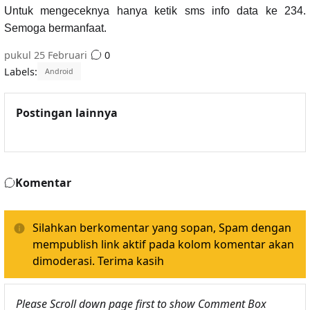
Untuk mengeceknya hanya ketik sms info data ke 234.
Semoga bermanfaat.
pukul
25 Februari
0
Labels:
Android
Postingan lainnya
Komentar
Silahkan berkomentar yang sopan, Spam dengan
mempublish link aktif pada kolom komentar akan
dimoderasi. Terima kasih
Please Scroll down page first to show Comment Box