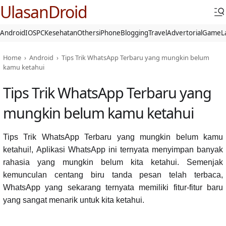
UlasanDroid
Android
IOS
PC
Kesehatan
Others
iPhone
Blogging
Travel
Advertorial
Game
L
Home
›
Android
›
Tips Trik WhatsApp Terbaru yang mungkin belum
kamu ketahui
Tips Trik WhatsApp Terbaru yang
mungkin belum kamu ketahui
Tips Trik WhatsApp Terbaru yang mungkin belum kamu
ketahui!,
Aplikasi WhatsApp ini ternyata menyimpan banyak
rahasia yang mungkin belum kita ketahui. Semenjak
kemunculan centang biru tanda pesan telah terbaca,
WhatsApp yang sekarang ternyata memiliki fitur-fitur baru
yang sangat menarik untuk kita ketahui.