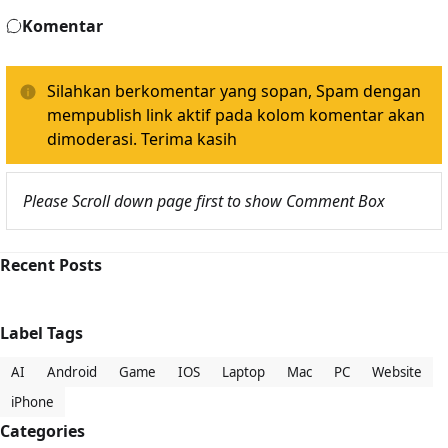
Komentar
Silahkan berkomentar yang sopan, Spam dengan
mempublish link aktif pada kolom komentar akan
dimoderasi. Terima kasih
Please Scroll down page first to show Comment Box
Recent Posts
Label Tags
AI
Android
Game
IOS
Laptop
Mac
PC
Website
iPhone
Categories