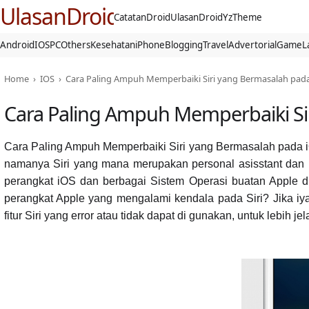
UlasanDroid
CatatanDroid
UlasanDroid
YzTheme
Android
IOS
PC
Others
Kesehatan
iPhone
Blogging
Travel
Advertorial
Game
L
Home
›
IOS
›
Cara Paling Ampuh Memperbaiki Siri yang Bermasalah pada
Cara Paling Ampuh Memperbaiki Si
Cara Paling Ampuh Memperbaiki Siri yang Bermasalah pada i
namanya Siri yang mana merupakan personal asisstant dan k
perangkat iOS dan berbagai Sistem Operasi buatan Apple 
perangkat Apple yang mengalami kendala pada Siri? Jika iy
fitur Siri yang error atau tidak dapat di gunakan, untuk lebih je