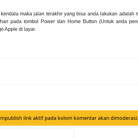
kendala maka jalan terakhir yang bisa anda lakukan adalah
 tahan pada tombol Power dan Home Button (Untuk anda pe
o Apple di layar.
ublish link aktif pada kolom komentar akan dimoderasi.