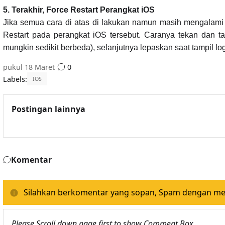
5. Terakhir, Force Restart Perangkat iOS
Jika semua cara di atas di lakukan namun masih mengalami 
Restart pada perangkat iOS tersebut. Caranya tekan dan
mungkin sedikit berbeda), selanjutnya lepaskan saat tampil log
pukul
18 Maret
0
Labels:
IOS
Postingan lainnya
Komentar
Silahkan berkomentar yang sopan, Spam dengan memp
Please Scroll down page first to show Comment Box