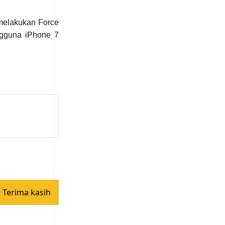
 melakukan Force
ngguna iPhone 7
 Terima kasih