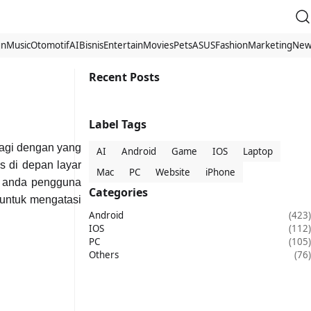
gn
Music
Otomotif
AI
Bisnis
Entertain
Movies
Pets
ASUS
Fashion
Marketing
New
Recent Posts
Label Tags
lagi dengan yang
AI
Android
Game
IOS
Laptop
s di depan layar
Mac
PC
Website
iPhone
h anda pengguna
Categories
 untuk mengatasi
Android
(423)
IOS
(112)
PC
(105)
Others
(76)