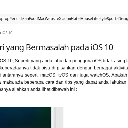
aptop
Pendidikan
Food
Mac
Website
Xiaomi
Hotel
House
Lifestyle
Sports
Desi
 iOS 10
ri yang Bermasalah pada iOS 10
OS 10, Seperti yang anda tahu dan pengguna iOS tidak asing 
eberadaanya tidak bisa di pisahkan dengan berbagai aktivita
di antaranya seperti macOS, tvOS dan juga watchOS. Apaka
a maka ada beberapa cara dan tips yang dapat anda lakukan
lasnya silahkan anda lihat dibawah ini :