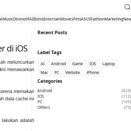
le
Music
Otomotif
AI
Bisnis
Entertain
Movies
Pets
ASUS
Fashion
Marketing
New
Recent Posts
r di iOS
Label Tags
lah meluncurkan
AI
Android
Game
IOS
Laptop
yakni menawarkan
Mac
PC
Website
iPhone
Categories
Android
(423)
n karena memakan
IOS
(112)
h data cache ini
PC
(105)
Others
(75)
 lakukan adalah