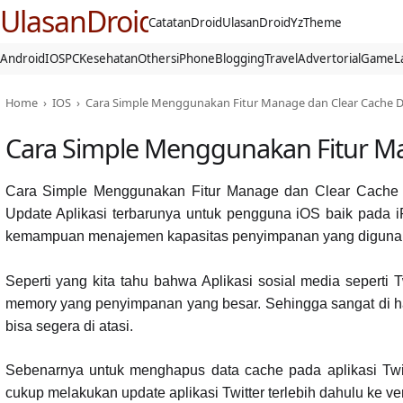
UlasanDroid
CatatanDroid
UlasanDroid
YzTheme
Android
IOS
PC
Kesehatan
Others
iPhone
Blogging
Travel
Advertorial
Game
L
Home
›
IOS
›
Cara Simple Menggunakan Fitur Manage dan Clear Cache Dat
Cara Simple Menggunakan Fitur Man
Cara Simple Menggunakan Fitur Manage dan Clear Cache Dat
Update Aplikasi terbarunya untuk pengguna iOS baik pada i
kemampuan menajemen kapasitas penyimpanan yang digunaka
Seperti yang kita tahu bahwa Aplikasi sosial media sepert
memory yang penyimpanan yang besar. Sehingga sangat di ha
bisa segera di atasi.
Sebenarnya untuk menghapus data cache pada aplikasi Twit
cukup melakukan update aplikasi Twitter terlebih dahulu ke vers