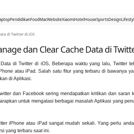
aptop
Pendidikan
Food
Mac
Website
Xiaomi
Hotel
House
Sports
Design
Lifesty
a di Twitter di iOS
age dan Clear Cache Data di Twitte
a di Twitter di iOS, Beberapa waktu yang lalu, Twitter te
Phone atau iPad. Salah satu fitur yang terbaru di bawanya 
n di Aplikasi.
i Twitter dan Facebook sering mendapatkan kritikan dan sara
rapkan untuk mengatasi berbagai masalah Aplikasi yang penu
ter iPhone atau iPad sangat mudah sekali. Yang perlu anda
i yang terbaru saat ini.