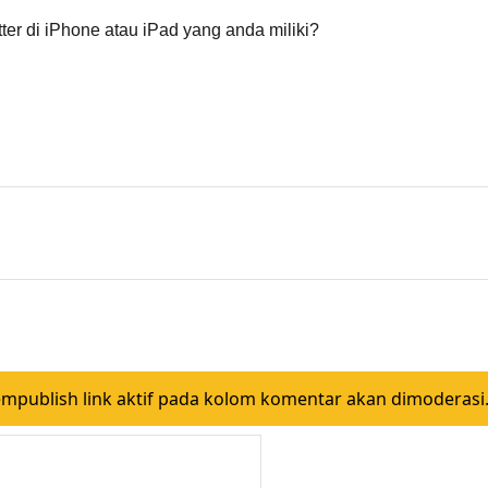
er di iPhone atau iPad yang anda miliki?
ublish link aktif pada kolom komentar akan dimoderasi.