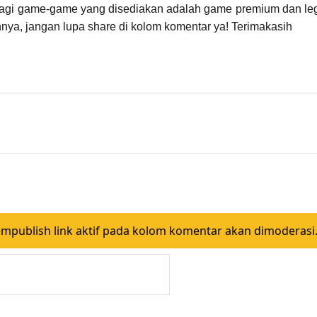
palagi game-game yang disediakan adalah game premium dan leg
nya, jangan lupa share di kolom komentar ya! Terimakasih
ublish link aktif pada kolom komentar akan dimoderasi.