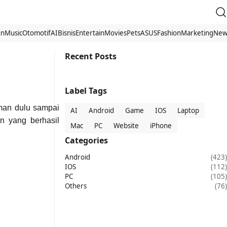
gn
Music
Otomotif
AI
Bisnis
Entertain
Movies
Pets
ASUS
Fashion
Marketing
New
Recent Posts
Label Tags
man dulu sampai
AI
Android
Game
IOS
Laptop
in yang berhasil
Mac
PC
Website
iPhone
Categories
Android
(423)
IOS
(112)
PC
(105)
Others
(76)