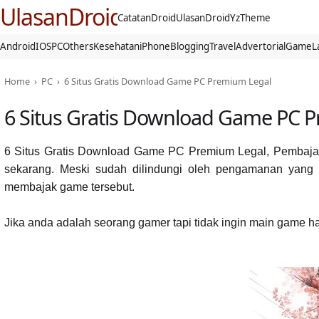
UlasanDroid
CatatanDroid
UlasanDroid
YzTheme
Android
IOS
PC
Others
Kesehatan
iPhone
Blogging
Travel
Advertorial
Game
L
Home
›
PC
›
6 Situs Gratis Download Game PC Premium Legal
6 Situs Gratis Download Game PC 
6 Situs Gratis Download Game PC Premium Legal,
Pembajak
sekarang. Meski sudah dilindungi oleh pengamanan yang di
membajak game tersebut.
Jika anda adalah seorang gamer tapi tidak ingin main game has