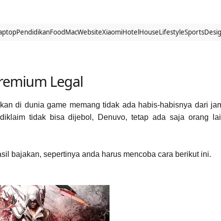
aptop
Pendidikan
Food
Mac
Website
Xiaomi
Hotel
House
Lifestyle
Sports
Desi
Premium Legal
an di dunia game memang tidak ada habis-habisnya dari ja
klaim tidak bisa dijebol, Denuvo, tetap ada saja orang la
il bajakan, sepertinya anda harus mencoba cara berikut ini.