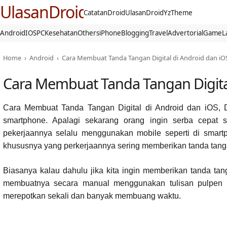
UlasanDroid
CatatanDroid
UlasanDroid
YzTheme
Android
IOS
PC
Kesehatan
Others
iPhone
Blogging
Travel
Advertorial
Game
L
Home
›
Android
›
Cara Membuat Tanda Tangan Digital di Android dan iO
Cara Membuat Tanda Tangan Digital
Cara Membuat Tanda Tangan Digital di Android dan iOS,
smartphone. Apalagi sekarang orang ingin serba cepat 
pekerjaannya selalu menggunakan mobile seperti di smar
khususnya yang perkerjaannya sering memberikan tanda tanga
Biasanya kalau dahulu jika kita ingin memberikan tanda tang
membuatnya secara manual menggunakan tulisan pulpen di 
merepotkan sekali dan banyak membuang waktu.