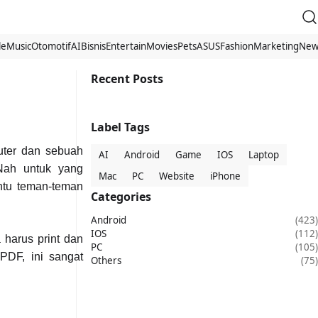
le
Music
Otomotif
AI
Bisnis
Entertain
Movies
Pets
ASUS
Fashion
Marketing
New
Recent Posts
Label Tags
puter dan sebuah
AI
Android
Game
IOS
Laptop
 Nah untuk yang
Mac
PC
Website
iPhone
ntu teman-teman
Categories
Android
(423)
IOS
(112)
 harus print dan
PC
(105)
PDF, ini sangat
Others
(75)