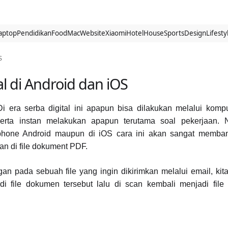
aptop
Pendidikan
Food
Mac
Website
Xiaomi
Hotel
House
Sports
Design
Lifesty
S
 di Android dan iOS
Di era serba digital ini apapun bisa dilakukan melalui kom
serta instan melakukan apapun terutama soal pekerjaan.
tphone Android maupun di iOS cara ini akan sangat memba
n di file dokument PDF.
an pada sebuah file yang ingin dikirimkan melalui email, kita
file dokumen tersebut lalu di scan kembali menjadi file 