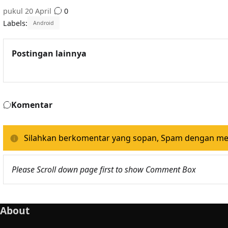
pukul
20 April
0
Labels:
Android
Postingan lainnya
Komentar
Silahkan berkomentar yang sopan, Spam dengan memp
Please Scroll down page first to show Comment Box
About