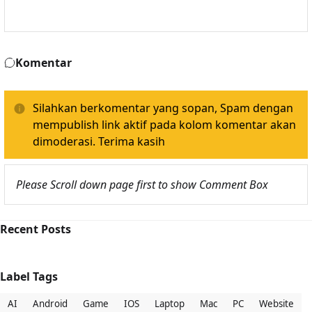
Komentar
Silahkan berkomentar yang sopan, Spam dengan
mempublish link aktif pada kolom komentar akan
dimoderasi. Terima kasih
Please Scroll down page first to show Comment Box
Recent Posts
Label Tags
AI
Android
Game
IOS
Laptop
Mac
PC
Website