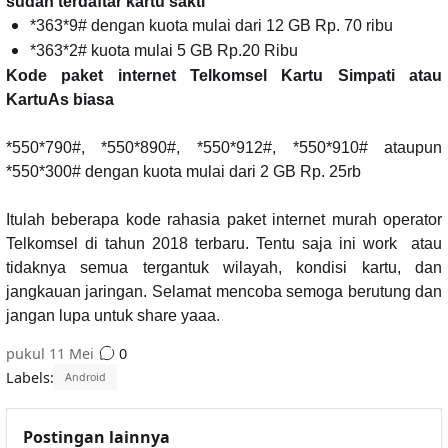
sudah terdaftar kartu sakti
*363*9# dengan kuota mulai dari 12 GB Rp. 70 ribu
*363*2# kuota mulai 5 GB Rp.20 Ribu
Kode paket internet Telkomsel Kartu Simpati atau
KartuAs biasa
*550*790#, *550*890#, *550*912#, *550*910# ataupun
*550*300# dengan kuota mulai dari 2 GB Rp. 25rb
Itulah beberapa kode rahasia paket internet murah operator
Telkomsel di tahun 2018 terbaru. Tentu saja ini work atau
tidaknya semua tergantuk wilayah, kondisi kartu, dan
jangkauan jaringan. Selamat mencoba semoga berutung dan
jangan lupa untuk share yaaa.
pukul
11 Mei
0
Labels:
Android
Postingan lainnya