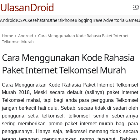
UlasanDroid
Android
IOS
PC
Kesehatan
Others
iPhone
Blogging
Travel
Advertorial
Game
L
Home
›
Android
›
Cara Menggunakan Kode Rahasia Paket Internet
Telkomsel Murah
Cara Menggunakan Kode Rahasia
Paket Internet Telkomsel Murah
Cara Menggunakan Kode Rahasia Paket Internet Telkomsel
Murah 2018,
Meski secara default (aslinya) paket internet
Telkomsel mahal, tapi bagi anda para pengguna Telkomsel
jangan berkecil hati dulu. Sebab, secara tidak di sadari oleh
pengguna setia telkomsel, telkomsel sendiri sebenarnya
sering memberikan promo paket internet murah bagi para
penggunanya. Hanya saja, telkomsel memang tidak secara
terang terangan mengumumkan promo tersebut. Bahkan,