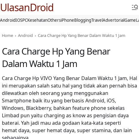
UlasanDroid
Android
IOS
PC
Kesehatan
Others
iPhone
Blogging
Travel
Advertorial
Game
L
Home
›
Android
›
Cara Charge Hp Yang Benar Dalam Waktu 1 Jam
Cara Charge Hp Yang Benar
Dalam Waktu 1 Jam
Cara Charge Hp VIVO Yang Benar Dalam Waktu 1 Jam, Hal
ini merupakan salah satu hal yang tidak akan pernah bisa
dilewatkan oleh seorang yang menggunakan
Smartphone baik itu yang berbasis Android, iOS,
Windows, Blackberry, bahkan feature phone sekelas
Limbad pun yaitu charging as know as pengisian daya
baterai. Yah jadi mau ada godaan kata-kata seperti
hemat daya, super hemat daya, super stamina, dan lain
sebagainya.