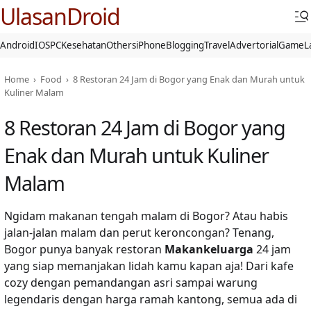
UlasanDroid
Android
IOS
PC
Kesehatan
Others
iPhone
Blogging
Travel
Advertorial
Game
L
Home
›
Food
›
8 Restoran 24 Jam di Bogor yang Enak dan Murah untuk
Kuliner Malam
8 Restoran 24 Jam di Bogor yang
Enak dan Murah untuk Kuliner
Malam
Ngidam makanan tengah malam di Bogor? Atau habis
jalan-jalan malam dan perut keroncongan? Tenang,
Bogor punya banyak restoran
Makankeluarga
24 jam
yang siap memanjakan lidah kamu kapan aja! Dari kafe
cozy dengan pemandangan asri sampai warung
legendaris dengan harga ramah kantong, semua ada di