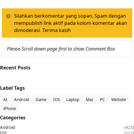
Silahkan berkomentar yang sopan, Spam dengan
mempublish link aktif pada kolom komentar akan
dimoderasi. Terima kasih
Please Scroll down page first to show Comment Box
Recent Posts
Label Tags
AI
Android
Game
IOS
Laptop
Mac
PC
Website
iPhone
Categories
Android
(423)
IOS
(112)