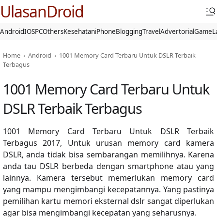
UlasanDroid
Android
IOS
PC
Others
Kesehatan
iPhone
Blogging
Travel
Advertorial
Game
L
Home
›
Android
›
1001 Memory Card Terbaru Untuk DSLR Terbaik
Terbagus
1001 Memory Card Terbaru Untuk
DSLR Terbaik Terbagus
1001 Memory Card Terbaru Untuk DSLR Terbaik
Terbagus 2017,
Untuk urusan memory card kamera
DSLR, anda tidak bisa sembarangan memilihnya. Karena
anda tau DSLR berbeda dengan smartphone atau yang
lainnya. Kamera tersebut memerlukan memory card
yang mampu mengimbangi kecepatannya. Yang pastinya
pemilihan kartu memori eksternal dslr sangat diperlukan
agar bisa mengimbangi kecepatan yang seharusnya.