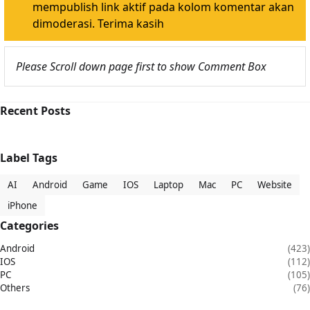
mempublish link aktif pada kolom komentar akan
dimoderasi. Terima kasih
Please Scroll down page first to show Comment Box
Recent Posts
Label Tags
AI
Android
Game
IOS
Laptop
Mac
PC
Website
iPhone
Categories
Android
(423)
IOS
(112)
PC
(105)
Others
(76)