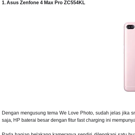
1. Asus Zenfone 4 Max Pro ZC554KL
Dengan mengusung tema We Love Photo, sudah jelas jika sm
saja, HP baterai besar dengan fitur fast charging ini memp
Pada bagian belakang kameranya sendiri dilengkapi satu b