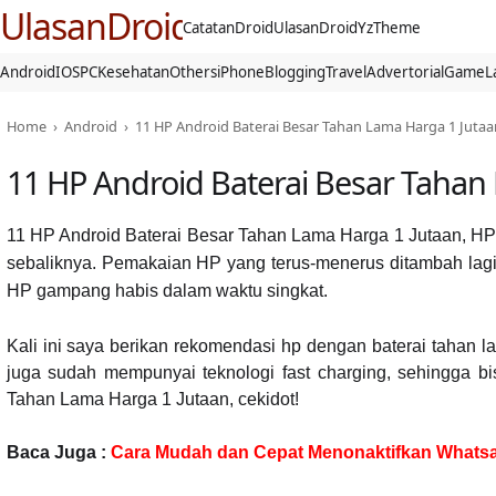
UlasanDroid
CatatanDroid
UlasanDroid
YzTheme
Android
IOS
PC
Kesehatan
Others
iPhone
Blogging
Travel
Advertorial
Game
L
Home
›
Android
›
11 HP Android Baterai Besar Tahan Lama Harga 1 Jutaa
11 HP Android Baterai Besar Tahan
11 HP Android Baterai Besar Tahan Lama Harga 1 Jutaan, HP 
sebaliknya. Pemakaian HP yang terus-menerus ditambah lagi 
HP gampang habis dalam waktu singkat.
Kali ini saya berikan rekomendasi hp dengan baterai tahan l
juga sudah mempunyai teknologi fast charging, sehingga bi
Tahan Lama Harga 1 Jutaan, cekidot!
Baca Juga :
Cara Mudah dan Cepat Menonaktifkan Whatsa