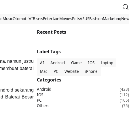
le
Music
Otomotif
AI
Bisnis
Entertain
Movies
Pets
ASUS
Fashion
Marketing
New
Recent Posts
Label Tags
ma, namun justru
AI
Android
Game
IOS
Laptop
 membuat baterai
Mac
PC
Website
iPhone
Categories
Android
(423)
android sekarang
IOS
(112)
id Baterai Besar
PC
(105)
Others
(75)