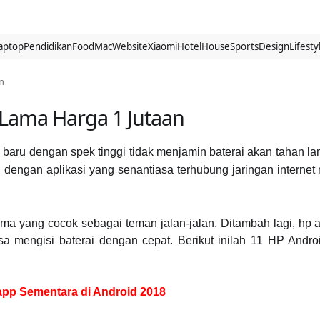
aptop
Pendidikan
Food
Mac
Website
Xiaomi
Hotel
House
Sports
Design
Lifesty
n
 Lama Harga 1 Jutaan
baru dengan spek tinggi tidak menjamin baterai akan tahan la
dengan aplikasi yang senantiasa terhubung jaringan internet
ama yang cocok sebagai teman jalan-jalan. Ditambah lagi, hp 
sa mengisi baterai dengan cepat. Berikut inilah 11 HP Andro
pp Sementara di Android 2018