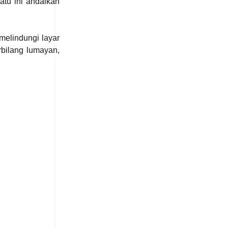
atu ini andalkan
melindungi layar
rbilang lumayan,