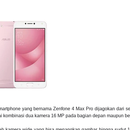
artphone yang bernama Zenfone 4 Max Pro dijagokan dari se
unyai kombinasi dua kamera 16 MP pada bagian depan maupun be
uah kamera wide yang bisa menangkap gambar hingga sudut 1