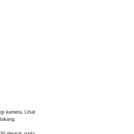
gi kamera. Lihat
lakang.
20 derajat, pada