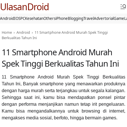
UlasanDroid
Android
IOS
PC
Kesehatan
Others
iPhone
Blogging
Travel
Advertorial
Game
L
Home
›
Android
›
11 Smartphone Android Murah Spek Tinggi
Berkualitas Tahun Ini
11 Smartphone Android Murah
Spek Tinggi Berkualitas Tahun Ini
11 Smartphone Android Murah Spek Tinggi Berkualitas
Tahun Ini, Banyak smartphone yang menawarkan produknya
dengan harga murah serta terjangkau untuk segala kalangan.
Sehingga saat ini, kamu bisa mendapatkan ponsel pintar
dengan performa menjanjikan namun tetap irit pengeluaran.
Kamu bisa mengandalkannya untuk browsing di internet,
mengakses media sosial, berfoto, hingga bermain games.