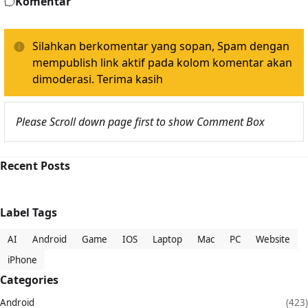
Komentar
Silahkan berkomentar yang sopan, Spam dengan
mempublish link aktif pada kolom komentar akan
dimoderasi. Terima kasih
Please Scroll down page first to show Comment Box
Recent Posts
Label Tags
AI
Android
Game
IOS
Laptop
Mac
PC
Website
iPhone
Categories
Android
(423)