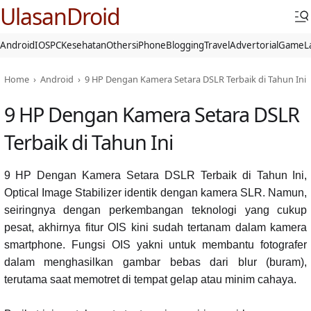
UlasanDroid
Android
IOS
PC
Kesehatan
Others
iPhone
Blogging
Travel
Advertorial
Game
L
Home
›
Android
›
9 HP Dengan Kamera Setara DSLR Terbaik di Tahun Ini
9 HP Dengan Kamera Setara DSLR
Terbaik di Tahun Ini
9 HP Dengan Kamera Setara DSLR Terbaik di Tahun Ini,
Optical Image Stabilizer identik dengan kamera SLR. Namun,
seiringnya dengan perkembangan teknologi yang cukup
pesat, akhirnya fitur OIS kini sudah tertanam dalam kamera
smartphone. Fungsi OIS yakni untuk membantu fotografer
dalam menghasilkan gambar bebas dari blur (buram),
terutama saat memotret di tempat gelap atau minim cahaya.