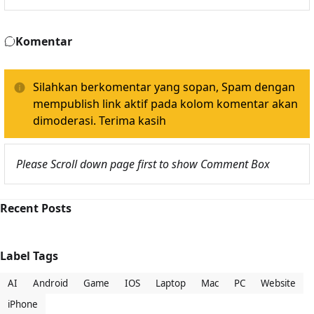
Komentar
Silahkan berkomentar yang sopan, Spam dengan
mempublish link aktif pada kolom komentar akan
dimoderasi. Terima kasih
Please Scroll down page first to show Comment Box
Recent Posts
Label Tags
AI
Android
Game
IOS
Laptop
Mac
PC
Website
iPhone