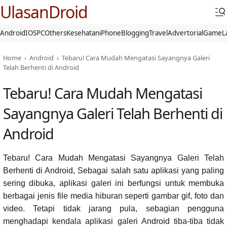
UlasanDroid
Android
IOS
PC
Others
Kesehatan
iPhone
Blogging
Travel
Advertorial
Game
L
Home
›
Android
›
Tebaru! Cara Mudah Mengatasi Sayangnya Galeri
Telah Berhenti di Android
Tebaru! Cara Mudah Mengatasi
Sayangnya Galeri Telah Berhenti di
Android
Tebaru! Cara Mudah Mengatasi Sayangnya Galeri Telah
Berhenti di Android, Sebagai salah satu aplikasi yang paling
sering dibuka, aplikasi galeri ini berfungsi untuk membuka
berbagai jenis file media hiburan seperti gambar gif, foto dan
video. Tetapi tidak jarang pula, sebagian pengguna
menghadapi kendala aplikasi galeri Android tiba-tiba tidak