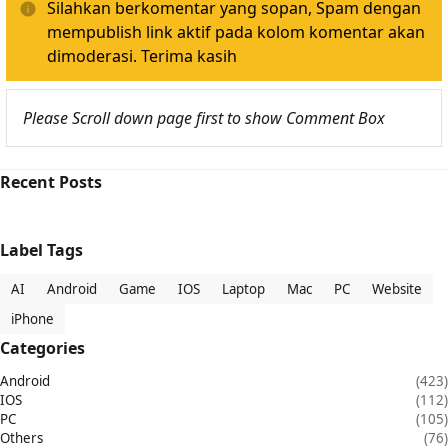
Silahkan berkomentar yang sopan, Spam dengan
mempublish link aktif pada kolom komentar akan
dimoderasi. Terima kasih
Please Scroll down page first to show Comment Box
Recent Posts
Label Tags
AI
Android
Game
IOS
Laptop
Mac
PC
Website
iPhone
Categories
Android
(423)
IOS
(112)
PC
(105)
Others
(76)