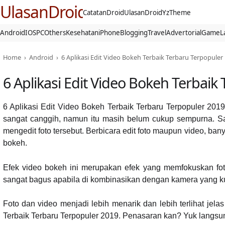
UlasanDroid
CatatanDroid
UlasanDroid
YzTheme
Android
IOS
PC
Others
Kesehatan
iPhone
Blogging
Travel
Advertorial
Game
L
Home
›
Android
›
6 Aplikasi Edit Video Bokeh Terbaik Terbaru Terpopuler
6 Aplikasi Edit Video Bokeh Terbaik
6 Aplikasi Edit Video Bokeh Terbaik Terbaru Terpopuler 2
sangat canggih, namun itu masih belum cukup sempurna. Sal
mengedit foto tersebut. Berbicara edit foto maupun video, ban
bokeh.
Efek video bokeh ini merupakan efek yang memfokuskan foto p
sangat bagus apabila di kombinasikan dengan kamera yang ku
Foto dan video menjadi lebih menarik dan lebih terlihat jel
Terbaik Terbaru Terpopuler 2019. Penasaran kan? Yuk langsung