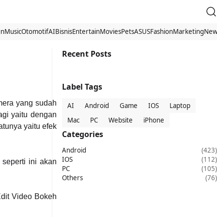
gn
Music
Otomotif
AI
Bisnis
Entertain
Movies
Pets
ASUS
Fashion
Marketing
New
Recent Posts
Label Tags
amera yang sudah
AI
Android
Game
IOS
Laptop
agi yaitu dengan
Mac
PC
Website
iPhone
atunya yaitu efek
Categories
Android
(423)
IOS
(112)
seperti ini akan
PC
(105)
Others
(76)
Edit Video Bokeh