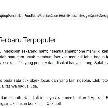
aptop
Pendidikan
Food
Mac
Website
Xiaomi
Hotel
House
Lifestyle
Sports
Desi
 Terbaru Terpopuler
019, Meskipun sekarang hampir semua smartphone memiliki k
ah satu cara untuk membuat foto kita menjadi lebih bagus l
yak sekali efek yang populer dan disukai banyak orang. Salah s
ada satu titik objek focus dan yang lain ngeblur. Efek foto 
alitasnya bagus juga.
as dan smooth. Nah, kali ini saya akan memberikan 6 Aplikasi 
 simak ulasan berikut ini, Cekidot!